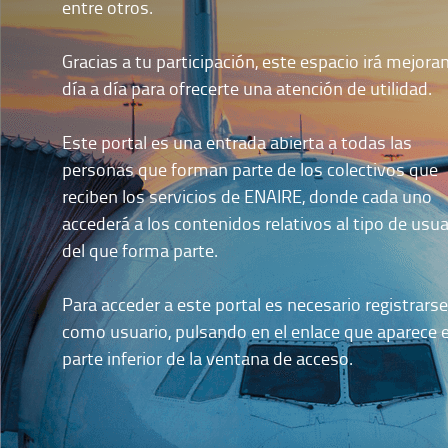
entre otros.
Gracias a tu participación, este espacio irá mejora
día a día para ofrecerte una atención de utilidad.
Este portal es una entrada abierta a todas las
personas que forman parte de los colectivos que
reciben los servicios de ENAIRE, donde cada uno
accederá a los contenidos relativos al tipo de usua
del que forma parte.
Para acceder a este portal es necesario registrarse
como usuario, pulsando en el enlace que aparece e
parte inferior de la ventana de acceso.